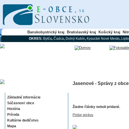
Banskobystrický kraj
Bratislavský kraj
Košický kraj
Nit
OKRES:
Bytča
,
Čadca
,
Dolný Kubín
,
Kysucké Nové Mesto
,
Lipt
Jasenové - Správy z obce
Jasenové
Základné informácie
Súčasnosť obce
Žiadne články neboli pridané.
História
Príroda
Pridaj správu
Kultúrne dedičstvo
Mapa