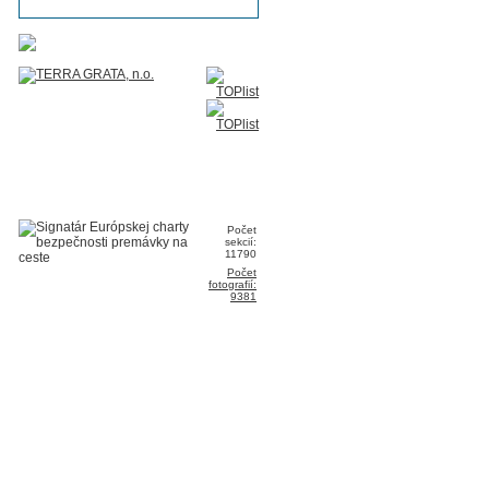
Počet
sekcií:
11790
Počet
fotografií:
9381