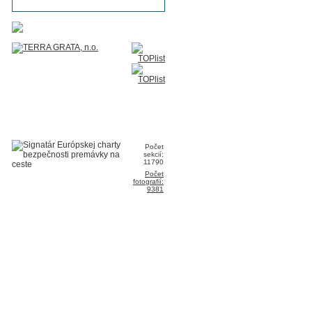
Počet
sekcií:
11790
Počet
fotografií:
9381