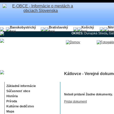
Banskobystrický
Bratislavský
Košický
Nit
kraj
kraj
kraj
kraj
OKRES:
Dunajská Streda
,
Gal
Kátlovce - Verejné dokum
Kátlovce
Základné informácie
Súčasnosť obce
Neboli pridané žiadne dokumenty.
História
Príroda
Pridaj dokument
Kultúrne dedičstvo
Mapa