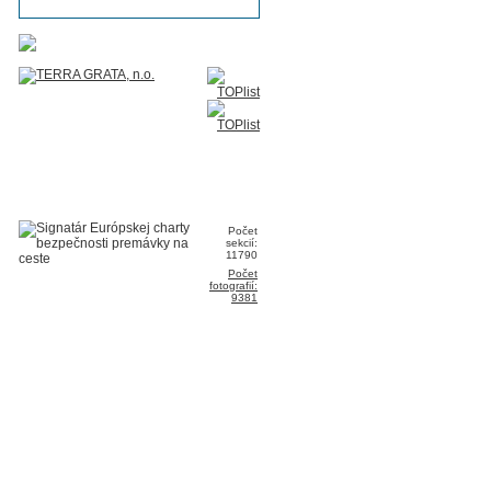
Počet
sekcií:
11790
Počet
fotografií:
9381