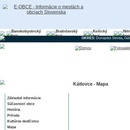
Banskobystrický
Bratislavský
Košický
Nit
kraj
kraj
kraj
kraj
OKRES:
Dunajská Streda
,
Gal
Kátlovce - Mapa
Kátlovce
Základné informácie
Súčasnosť obce
História
Príroda
Kultúrne dedičstvo
Mapa