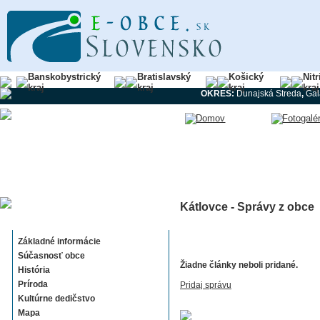
Banskobystrický
Bratislavský
Košický
Nit
kraj
kraj
kraj
kraj
OKRES:
Dunajská Streda
,
Gal
Kátlovce - Správy z obce
Kátlovce
Základné informácie
Súčasnosť obce
Žiadne články neboli pridané.
História
Príroda
Pridaj správu
Kultúrne dedičstvo
Mapa