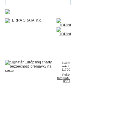
Počet
sekcií:
11790
Počet
fotografií:
9381