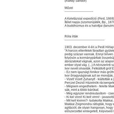
(Raffay Sándor)
Művei
----------------------------
A Keletázsiai expedíció (Pest, 1869
Ítélet napja (szomorújáték, Bp., 187
A buddhizmus és a halottjai (tanul
Róla írták
---------------------------------------
1903. december 4-én a Pesti Hírlap p
"A harcos ellenfelek fáradtan gyüle
pedig százan vannak. Ennyi bőven el
folyósón a kormánypártiak összebúj
ábrázatokat vágnak, azon az alapon,
ember olyat vág. (...) A névszerint
Ivor nevét olvasták. Felkiáltott gró
- Ez nem igazság! Amikor más gróf
Ivor őnagyságának azt se mondják,
- Vizet! Vizet! Zuhanyt! - kiáltották a
Perczel Dezső Házelnök rácsengetet
- Mégsem engedhetem - felelte Mak
sák, mint a többi bárókat.
- Még egyszer rendreutasítom - csen
- Ki kel vinni! Ki kell vinni! - javasolt
- Mit kell kivinni?- tudakolta Makkai.
Makkai Zsigmondra ráfogták, hogy er
agitációt, de olyan hangosan, hogy 
előszerzettel emlegetett. Képviselő 