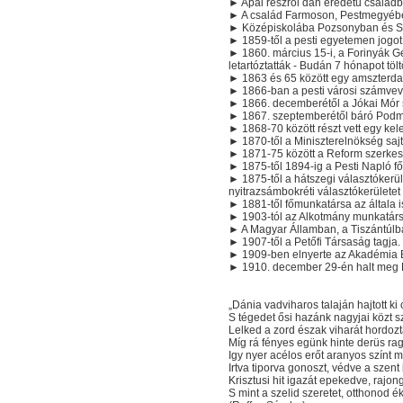
► Apai részről dán eredetű családb
► A család Farmoson, Pestmegyében
► Középiskolába Pozsonyban és Sz
► 1859-től a pesti egyetemen jogot 
► 1860. március 15-i, a Forinyák Gé
letartóztatták - Budán 7 hónapot tölt
► 1863 és 65 között egy amszterda
► 1866-ban a pesti városi számvev
► 1866. decemberétől a Jókai Mór 
► 1867. szeptemberétől báró Podm
► 1868-70 között részt vett egy kel
► 1870-től a Miniszterelnökség saj
► 1871-75 között a Reform szerkes
► 1875-től 1894-ig a Pesti Napló f
► 1875-től a hátszegi választókerül
nyitrazsámbokréti választókerülete
► 1881-től főmunkatársa az általa is
► 1903-tól az Alkotmány munkatár
► A Magyar Államban, a Tiszántúlba
► 1907-től a Petőfi Társaság tagja.
► 1909-ben elnyerte az Akadémia B
► 1910. december 29-én halt meg B
„Dánia vadviharos talaján hajtott ki
S tégedet ősi hazánk nagyjai közt s
Lelked a zord észak viharát hordo
Míg rá fényes egünk hinte derüs ra
Igy nyer acélos erőt aranyos színt m
Irtva tiporva gonoszt, védve a szent 
Krisztusi hit igazát epekedve, rajo
S mint a szelid szeretet, otthonod ék