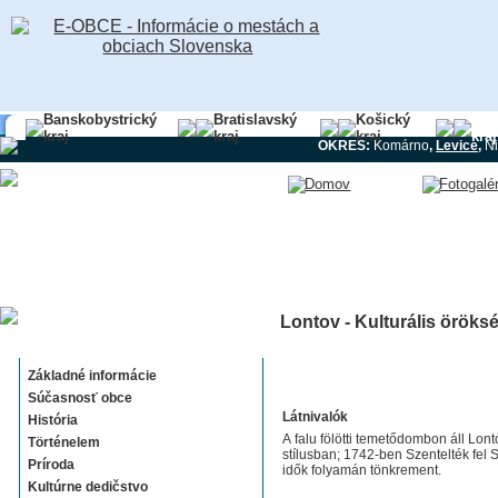
Banskobystrický
Bratislavský
Košický
Nit
kraj
kraj
kraj
kraj
OKRES:
Komárno
,
Levice
,
Ni
Lontov - Kulturális öröks
Lontov
Základné informácie
Súčasnosť obce
Látnivalók
História
A falu fölötti temetődombon áll Lon
Történelem
stílusban; 1742-ben Szentelték fel S
Príroda
idők folyamán tönkrement.
Kultúrne dedičstvo