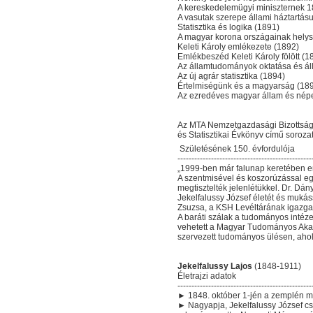
A kereskedelemügyi miniszternek 18
A vasutak szerepe állami háztartás
Statisztika és logika (1891)
A magyar korona országainak helys
Keleti Károly emlékezete (1892)
Emlékbeszéd Keleti Károly fölött (1
Az államtudományok oktatása és áll
Az új agrár statisztika (1894)
Értelmiségünk és a magyarság (18
Az ezredéves magyar állam és nép
Az MTA Nemzetgazdasági Bizottság
és Statisztikai Évkönyv című soroza
Születésének 150. évfordulója
------------------------------------------------
„1999-ben már falunap keretében em
A szentmisével és koszorúzással egy
megtisztelték jelenlétükkel. Dr. D
Jekelfalussy József életét és mukás
Zsuzsa, a KSH Levéltárának igazgató
A baráti szálak a tudományos intéz
vehetett a Magyar Tudományos Akadé
szervezett tudományos ülésen, ahol 
Jekelfalussy Lajos
(1848-1911)
Életrajzi adatok
------------------------------------------------
► 1848. október 1-jén a zemplén m
► Nagyapja, Jekelfalussy József csás