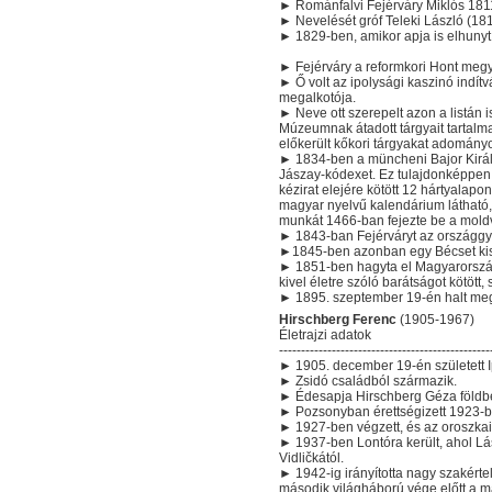
► Románfalvi Fejérváry Miklós 1811
► Nevelését gróf Teleki László (18
► 1829-ben, amikor apja is elhunyt, 
► Fejérváry a reformkori Hont megye 
► Ő volt az ipolysági kaszinó indítv
megalkotója.
► Neve ott szerepelt azon a listán
Múzeumnak átadott tárgyait tartalm
előkerült kőkori tárgyakat adomány
► 1834-ben a müncheni Bajor Király
Jászay-kódexet. Ez tulajdonképpen 
kézirat elejére kötött 12 hártyalapo
magyar nyelvű kalendárium látható
munkát 1466-ban fejezte be a moldv
► 1843-ban Fejérváryt az országgyű
►1845-ben azonban egy Bécset kiszol
► 1851-ben hagyta el Magyarországo
kivel életre szóló barátságot kötött, 
► 1895. szeptember 19-én halt me
Hirschberg Ferenc
(1905-1967)
Életrajzi adatok
------------------------------------------------
► 1905. december 19-én született I
► Zsidó családból származik.
► Édesapja Hirschberg Géza földbé
► Pozsonyban érettségizett 1923-ba
► 1927-ben végzett, és az oroszka
► 1937-ben Lontóra került, ahol Lász
Vidličkától.
► 1942-ig irányította nagy szakért
második világháború vége előtt a ma