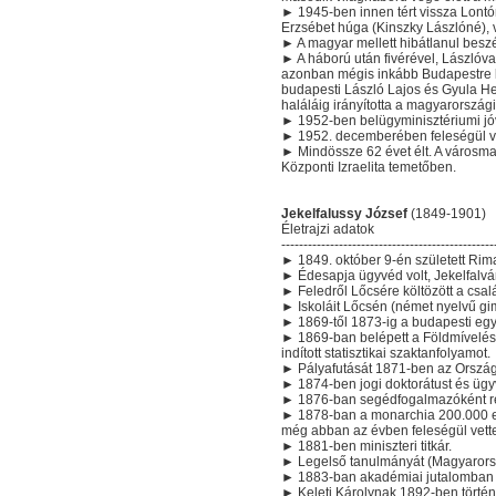
► 1945-ben innen tért vissza Lontór
Erzsébet húga (Kinszky Lászlóné), 
► A magyar mellett hibátlanul beszé
► A háború után fivérével, Lászlóval
azonban mégis inkább Budapestre k
budapesti László Lajos és Gyula He
haláláig irányította a magyarországi
► 1952-ben belügyminisztériumi jóv
► 1952. decemberében feleségül ve
► Mindössze 62 évet élt. A városmaj
Központi Izraelita temetőben.
Jekelfalussy József
(1849-1901)
Életrajzi adatok
------------------------------------------------
► 1849. október 9-én született Ri
► Édesapja ügyvéd volt, Jekelfalvá
► Feledről Lőcsére költözött a csal
► Iskoláit Lőcsén (német nyelvű gi
► 1869-től 1873-ig a budapesti egye
► 1869-ban belépett a Földmívelés-,
indított statisztikai szaktanfolyamot.
► Pályafutását 1871-ben az Országos
► 1874-ben jogi doktorátust és ügyv
► 1876-ban segédfogalmazóként rész
► 1878-ban a monarchia 200.000 emb
még abban az évben feleségül vett
► 1881-ben miniszteri titkár.
► Legelső tanulmányát (Magyarorsz
► 1883-ban akadémiai jutalomban 
► Keleti Károlynak 1892-ben történt 