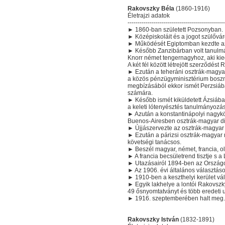
Rakovszky Béla
(1860-1916)
Életrajzi adatok
------------------------------------------------
► 1860-ban született Pozsonyban.
► Középiskoláit és a jogot szülővár
► Működését Egiptomban kezdte az 
► Később Zanzibárban volt tanulmá
Knorr német tengernagyhoz, aki kiegy
A két fél között létrejött szerződés
► Ezután a teheráni osztrák-magyar
a közös pénzügyminisztérium boszni
megbízásából ekkor ismét Perzsiáb
számára.
► Később ismét kiküldetett Ázsiáb
a keleti lótenyésztés tanulmányozá
► Azután a konstantinápolyi nagykö
Buenos-Airesben osztrák-magyar dip
► Újjászervezte az osztrák-magyar 
► Ezután a párizsi osztrák-magyar 
követségi tanácsos.
► Beszél magyar, német, francia, ol
► A francia becsületrend tisztje s a
► Utazásairól 1894-ben az Országos 
► Az 1906. évi általános választáso
► 1910-ben a keszthelyi kerület vál
► Egyik lakhelye a lontói Rakovszky-k
49 ősnyomtatványt és több eredeti 
► 1916. szeptemberében halt meg.
Rakovszky István
(1832-1891)