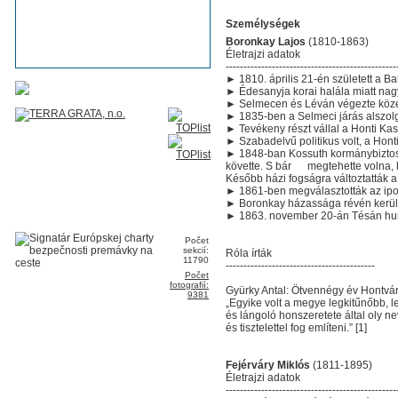
Személységek
Boronkay Lajos
(1810-1863)
Életrajzi adatok
------------------------------------------------
► 1810. április 21-én született a B
► Édesanyja korai halála miatt nag
► Selmecen és Léván végezte középi
► 1835-ben a Selmeci járás alszolg
► Tevékeny részt vállal a Honti Ka
► Szabadelvű politikus volt, a Honti 
► 1848-ban Kossuth kormánybiztosa 
követte. S bár megtehette volna, ho
Később házi fogságra változtatták
► 1861-ben megválasztották az ipol
► Boronkay házassága révén került 
► 1863. november 20-án Tésán hun
Počet
sekcií:
Róla írták
11790
------------------------------------------
Počet
fotografií:
Gyürky Antal: Ötvennégy év Hontvár
9381
„Egyike volt a megye legkitűnőbb, l
és lángoló honszeretete által oly 
és tisztelettel fog említeni.” [1]
Fejérváry Miklós
(1811-1895)
Életrajzi adatok
------------------------------------------------