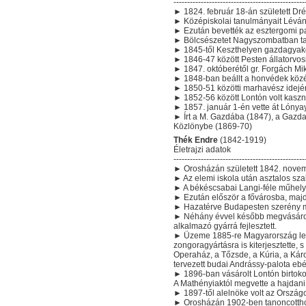
------------------------------------------------
► 1824. február 18-án született Dr
► Középiskolai tanulmányait Léván
► Ezután bevették az esztergomi 
► Bölcsészetet Nagyszombatban ta
► 1845-től Keszthelyen gazdagyak
► 1846-47 között Pesten állatorvos
► 1847. októberétől gr. Forgách Mi
► 1848-ban beállt a honvédek köz
► 1850-51 közötti marhavész idején
► 1852-56 között Lontón volt kaszn
► 1857. január 1-én vette át Lóny
► Írt a M. Gazdába (1847), a Gazd
Közlönybe (1869-70)
Thék Endre
(1842-1919)
Életrajzi adatok
------------------------------------------------
► Orosházán született 1842. novem
► Az elemi iskola után asztalos sza
► A békéscsabai Langi-féle műhelyb
► Ezután először a fővárosba, majd
► Hazatérve Budapesten szerény mű
► Néhány évvel később megvásárolt
alkalmazó gyárrá fejlesztett.
► Üzeme 1885-re Magyarország leg
zongoragyártásra is kiterjesztette,
Operaház, a Tőzsde, a Kúria, a Káro
tervezett budai Andrássy-palota eb
► 1896-ban vásárolt Lontón birtoko
A Mathényiaktól megvette a hajdani 
► 1897-től alelnöke volt az Ország
► Orosházán 1902-ben tanoncotthont