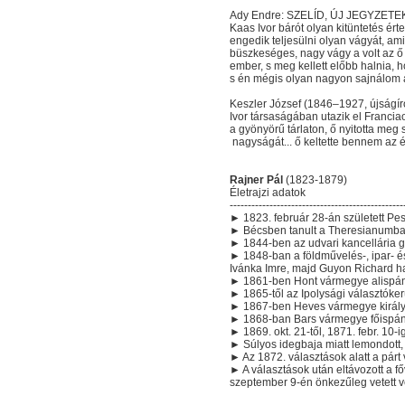
Ady Endre: SZELÍD, ÚJ JEGYZETEK I
Kaas Ivor bárót olyan kitüntetés ért
engedik teljesülni olyan vágyát, am
büszkeséges, nagy vágy a volt az 
ember, s meg kellett előbb halnia, h
s én mégis olyan nagyon sajnálom az
Keszler József (1846–1927, újságíró,
Ivor társaságában utazik el Franciao
a gyönyörű tárlaton, ő nyitotta me
nagyságát... ő keltette bennem az él
Rajner Pál
(1823-1879)
Életrajzi adatok
------------------------------------------------
► 1823. február 28-án született Pes
► Bécsben tanult a Theresianumba
► 1844-ben az udvari kancellária gy
► 1848-ban a földművelés-, ipar- 
Ivánka Imre, majd Guyon Richard h
► 1861-ben Hont vármegye alispán
► 1865-től az Ipolysági választóker
► 1867-ben Heves vármegye királyi
► 1868-ban Bars vármegye főispán
► 1869. okt. 21-től, 1871. febr. 10
► Súlyos idegbaja miatt lemondott, 
► Az 1872. választások alatt a párt 
► A választások után eltávozott a f
szeptember 9-én önkezűleg vetett vé