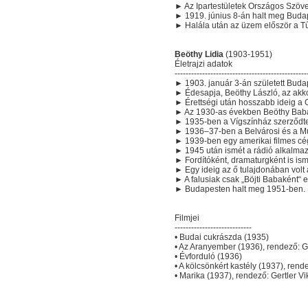
► Az Ipartestületek Országos Szöve
► 1919. június 8-án halt meg Buda
► Halála után az üzem először a Tű
Beöthy Lidia
(1903-1951)
Életrajzi adatok
------------------------------------------------
► 1903. január 3-án született Buda
► Édesapja, Beöthy László, az akkor
► Érettségi után hosszabb ideig a 
► Az 1930-as években Beöthy Baba 
► 1935-ben a Vígszínház szerződte
► 1936–37-ben a Belvárosi és a M
► 1939-ben egy amerikai filmes cég
► 1945 után ismét a rádió alkalmaz
► Fordítóként, dramaturgként is ism
► Egy ideig az ő tulajdonában volt a 
► A falusiak csak „Böjti Babaként“ 
► Budapesten halt meg 1951-ben.
Filmjei
----------------------------
• Budai cukrászda (1935)
• Az Aranyember (1936), rendező: G
• Évforduló (1936)
• A kölcsönkért kastély (1937), rend
• Marika (1937), rendező: Gertler Vi