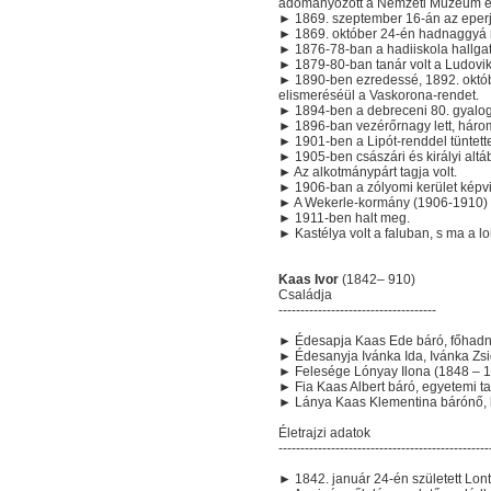
adományozott a Nemzeti Múzeum és 
► 1869. szeptember 16-án az eperje
► 1869. október 24-én hadnaggyá n
► 1876-78-ban a hadiiskola hallgató
► 1879-80-ban tanár volt a Ludovik
► 1890-ben ezredessé, 1892. októb
elismeréséül a Vaskorona-rendet.
► 1894-ben a debreceni 80. gyalog
► 1896-ban vezérőrnagy lett, három
► 1901-ben a Lipót-renddel tüntette
► 1905-ben császári és királyi altá
► Az alkotmánypárt tagja volt.
► 1906-ban a zólyomi kerület képvi
► A Wekerle-kormány (1906-1910) 
► 1911-ben halt meg.
► Kastélya volt a faluban, s ma a lo
Kaas Ivor
(1842– 910)
Családja
------------------------------------
► Édesapja Kaas Ede báró, főhad
► Édesanyja Ivánka Ida, Ivánka Zs
► Felesége Lónyay Ilona (1848 – 1
► Fia Kaas Albert báró, egyetemi ta
► Lánya Kaas Klementina bárónő, ki
Életrajzi adatok
------------------------------------------------
► 1842. január 24-én született Lon