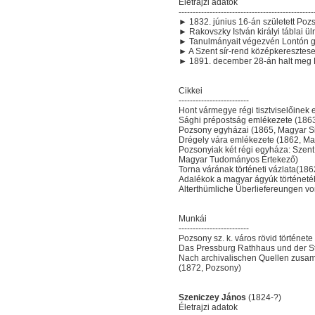
Életrajzi adatok
------------------------------------------------
► 1832. június 16-án született Poz
► Rakovszky István királyi táblai ü
► Tanulmányait végezvén Lontón g
► A Szent sír-rend középkeresztese 
► 1891. december 28-án halt meg
Cikkei
-------------------------
Hont vármegye régi tisztviselőine
Sághi prépostság emlékezete (1863
Pozsony egyházai (1865, Magyar S
Drégely vára emlékezete (1862, M
Pozsonyiak két régi egyháza: Szent
Magyar Tudományos Értekező)
Torna várának történeti vázlata(1
Adalékok a magyar ágyúk történeté
Alterthümliche Überliefereungen vo
Munkái
-------------------------
Pozsony sz. k. város rövid történet
Das Pressburg Rathhaus und der Sta
Nach archivalischen Quellen zusam
(1872, Pozsony)
Szeniczey János
(1824-?)
Életrajzi adatok