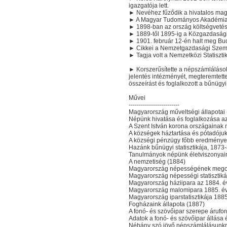
igazgatója lett.
► Nevéhez fűződik a hivatalos magy
► A Magyar Tudományos Akadémia 1
► 1898-ban az ország költségvetéséb
► 1889-től 1895-ig a Közgazdasági
► 1901. február 12-én halt meg Bud
► Cikkei a Nemzetgazdasági Szeml
► Tagja volt a Nemzetközi Statiszt
► Korszerűsítette a népszámláláso
jelentés intézményét, megteremtett
összeírást és foglalkozott a bűnügyi
Művei
-------------------------
Magyarország műveltségi állapotai
Népünk hivatása és foglalkozása az
A Szent István korona országainak
A községek háztartása és pótadóju
A községi pénzügy főbb eredménye
Hazánk bűnügyi statisztikája, 1873
Tanulmányok népünk életviszonyair
A nemzetiség (1884)
Magyarország népességének mego
Magyarország népességi statisztiká
Magyarország háziipara az 1884. é
Magyarország malomipara 1885. év
Magyarország iparstatisztikája 188
Fogházaink állapota (1887)
A fonó- és szövőipar szerepe áruf
Adatok a fonó- és szövőipar állása 
Néhány szó jövő népszámlálásunkr