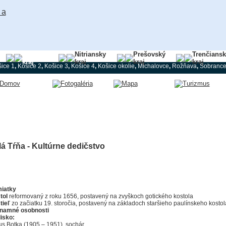
Košický
Nitriansky
Prešovský
Trenčians
kraj
kraj
kraj
kraj
ice 1
,
Košice 2
,
Košice 3
,
Košice 4
,
Košice okolie
,
Michalovce
,
Rožňava
,
Sobranc
á Tŕňa - Kultúrne dedičstvo
iatky
tol
reformovaný z roku 1656, postavený na zvyškoch gotického kostola
tieľ
zo začiatku 19. storočia, postavený na základoch staršieho paulínskeho kostol
namné osobnosti
isko:
ius Botka (1905 – 1951), sochár