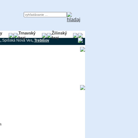
ky
Trnavský
Žilinský
kraj
kraj
e
,
Spišská Nová Ves
,
Trebišov
a