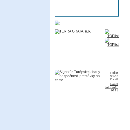
Počet
sekcií:
11790
Počet
fotografií:
9381