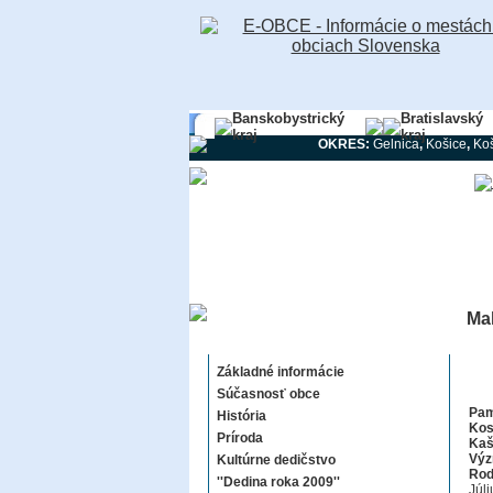
Banskobystrický
Bratislavský
kraj
kraj
OKRES:
Gelnica
,
Košice
,
Koš
Mal
Malá Tŕňa
Základné informácie
Súčasnosť obce
Pam
História
Kos
Príroda
Kaš
Výz
Kultúrne dedičstvo
Rod
''Dedina roka 2009''
Júl