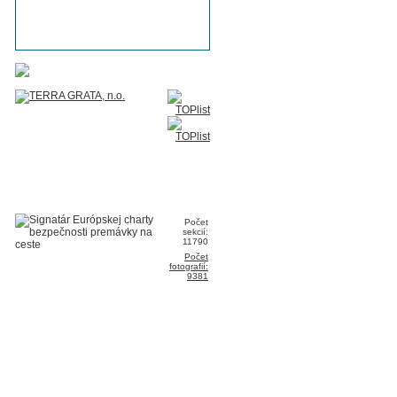
Počet
sekcií:
11790
Počet
fotografií:
9381