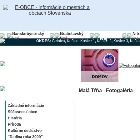
Banskobystrický
Bratislavský
Košický
Nit
kraj
kraj
kraj
kraj
OKRES:
Gelnica
,
Košice
,
Košice 1
,
Košice 2
,
Košice 3
,
Košic
Malá Tŕňa - Fotogaléria
Malá Tŕňa
Základné informácie
Súčasnosť obce
História
Príroda
Kultúrne dedičstvo
''Dedina roka 2009''