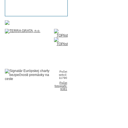
Počet
sekcií:
11790
Počet
fotografií:
9381