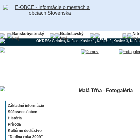
Banskobystrický
Bratislavský
Košický
Nit
kraj
kraj
kraj
kraj
OKRES:
Gelnica
,
Košice
,
Košice 1
,
Košice 2
,
Košice 3
,
Košic
Malá Tŕňa - Fotogaléria
Malá Tŕňa
Základné informácie
Súčasnosť obce
História
Príroda
Kultúrne dedičstvo
''Dedina roka 2009''