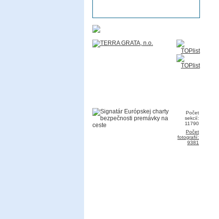
Počet
sekcií:
11790
Počet
fotografií:
9381