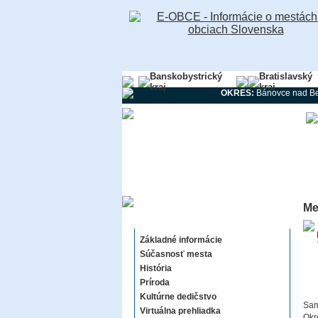
Banskobystrický
Bratislavský
kraj
kraj
OKRES:
Bánovce nad B
Me
Nové Mesto nad Váhom
Základné informácie
Súčasnosť mesta
História
Príroda
Kultúrne dedičstvo
Sam
Virtuálna prehliadka
Okr