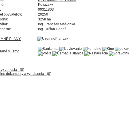
ión:
Považský
:
00311863
et obyvateľov:
20250
loha:
3258 ha
mátor:
Ing. František Mašlonka
dnosta:
Ing. Dušan Današ
EMNÉ PLÁNY:
rané služby:
vy z mesta - (0)
jné dokumenty a vyhlásenia - (0)