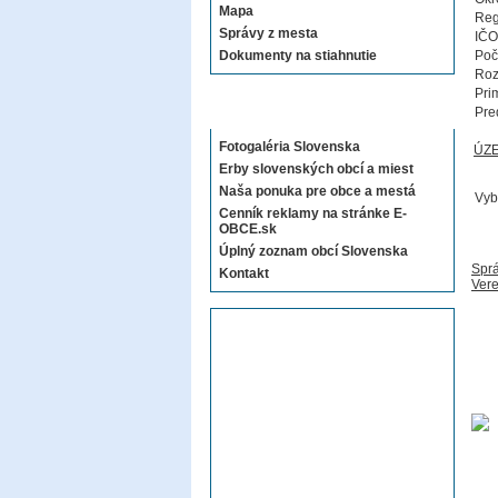
Mapa
Reg
Správy z mesta
IČO
Dokumenty na stiahnutie
Poč
Roz
Pri
Sekcie E-OBCE.sk
Pre
Fotogaléria Slovenska
ÚZ
Erby slovenských obcí a miest
Naša ponuka pre obce a mestá
Vyb
Cenník reklamy na stránke E-
OBCE.sk
Úplný zoznam obcí Slovenska
Sprá
Kontakt
Vere