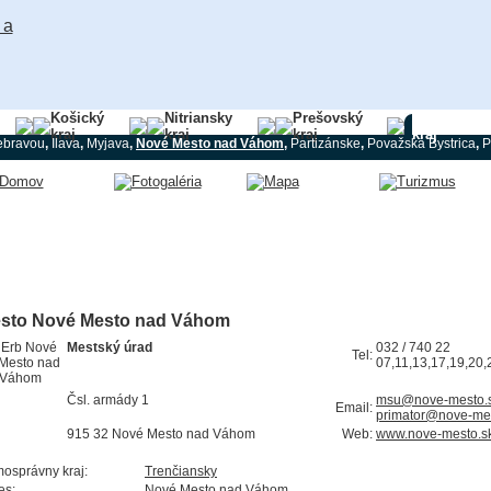
Košický
Nitriansky
Prešovský
Trenčiansk
kraj
kraj
kraj
kraj
ebravou
,
Ilava
,
Myjava
,
Nové Mesto nad Váhom
,
Partizánske
,
Považská Bystrica
,
P
sto Nové Mesto nad Váhom
Mestský úrad
032 / 740 22
Tel:
07,11,13,17,19,20,
Čsl. armády 1
msu@nove-mesto.
Email:
primator@nove-me
915 32 Nové Mesto nad Váhom
Web:
www.nove-mesto.s
osprávny kraj:
Trenčiansky
es:
Nové Mesto nad Váhom