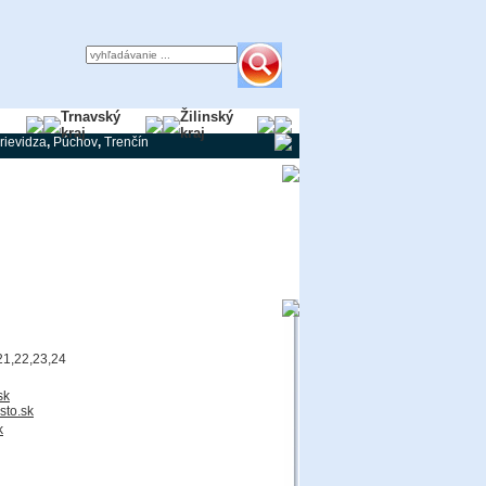
y
Trnavský
Žilinský
kraj
kraj
rievidza
,
Púchov
,
Trenčín
21,22,23,24
sk
sto.sk
k