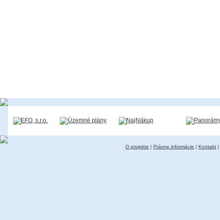
O projekte
|
Právne informácie
|
Kontakt
|