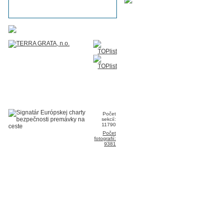
Počet
sekcií:
11790
Počet
fotografií:
9381