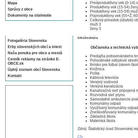
Predproduktívny vek (0-14) 
Mapa
Produktívny vek (15-54) žen
Správy z obce
Produktívny vek (15-59) muž
Dokumenty na stiahnutie
Poproduktívny vek (55+Ž, 6
Celkový prírastok (úbytok) ob
muži 3
ženy 3
Sekcie E-OBCE.sk
Infraštruktúra
Fotogaléria Slovenska
Erby slovenských obcí a miest
Občianska a technická vy
Naša ponuka pre obce a mestá
Predajňa potravinárskeho to
Cenník reklamy na stránke E-
Pohostinské odbytové stredi
OBCE.sk
Ihrisko pre futbal (okrem ško
Knižnica
Úplný zoznam obcí Slovenska
Pošta
Kontakt
Káblová televízia
Verejný vodovod
Verejná kanalizácia
Kanalizačná sieť pripojená
Rozvodná sieť plynu
Samostatné ambulancie prak
Komunálny odpad
Využívaný komunálny odpa
Zneškodňovaný komunálny 
Základná škola
Materská škola
Zdroj: Štatistický úrad Slovenskej re