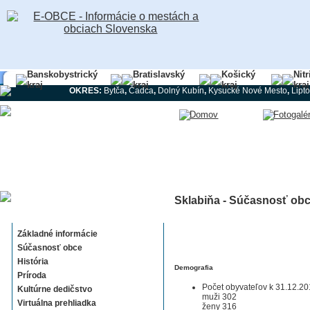
Banskobystrický
Bratislavský
Košický
Nit
kraj
kraj
kraj
kraj
OKRES:
Bytča
,
Čadca
,
Dolný Kubín
,
Kysucké Nové Mesto
,
Lipt
Sklabiňa - Súčasnosť ob
Sklabiňa
Základné informácie
Súčasnosť obce
História
Demografia
Príroda
Počet obyvateľov k 31.12.20
Kultúrne dedičstvo
muži 302
Virtuálna prehliadka
ženy 316