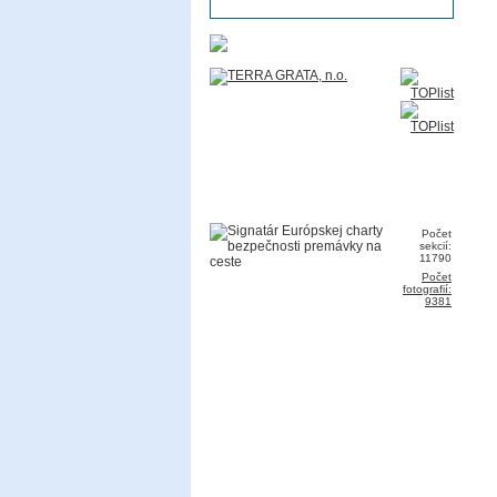
Počet
sekcií:
11790
Počet
fotografií:
9381