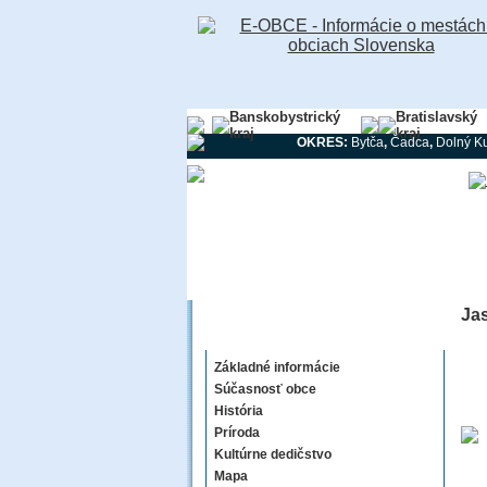
Banskobystrický
Bratislavský
kraj
kraj
OKRES:
Bytča
,
Čadca
,
Dolný K
Ja
Jasenové
Základné informácie
Súčasnosť obce
História
Príroda
Kultúrne dedičstvo
Mapa