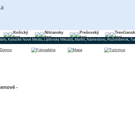
Košický
Nitriansky
Prešovský
Trenčians
kraj
kraj
kraj
kraj
ubín
,
Kysucké Nové Mesto
,
Liptovský Mikuláš
,
Martin
,
Námestovo
,
Ružomberok
,
Tu
senové -