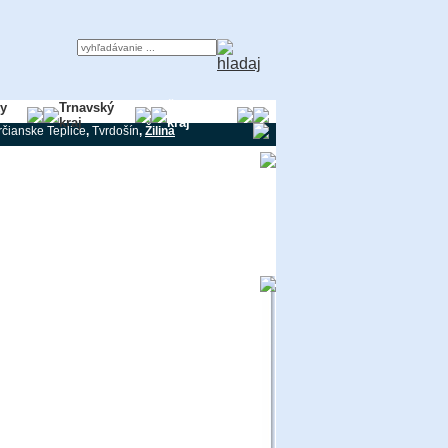
ky
Trnavský
Žilinský
kraj
kraj
rčianske Teplice
,
Tvrdošín
,
Žilina